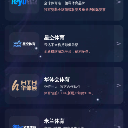
上水接入工程取费依据
28
2022-10
上水接入工程案例展示
27
2022-10
乐鱼网页版登录入口-乐鱼（中
15
国）供水水质月报统计表2022
2022-09
年（ 8 ）月份
乐鱼网页版登录入口-乐鱼（中
15
国）供水水质月报统计表2022
2022-08
年（ 7 ）月份