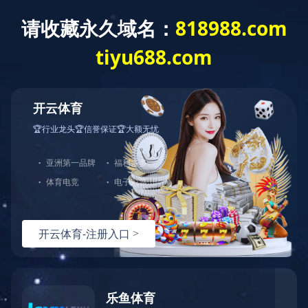
您的当前位置：
乐鱼网页版登录入口-乐鱼（中国）
>
党群建设
>
党建
活动
党建活动
党风廉政
职工之家
水漾青春
作者：小编
更新时间：2017-10-11 10:13:07
点击数：
知法思害 远离职务犯罪