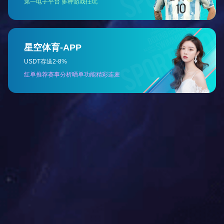
心、严格管理，全体干部职工廉洁自律、求真务实、踏实工
作。在充分发挥党工团引领作用的同时，积极组织开展道德
讲堂、亲情教育讲堂、职工文联谊、“传递爱心，共建合
谐”、“倡寻低碳生活，共建和谐家园”等主题活动以及岗位练
兵等多种形式的培训学习和内控制度建设的培训，有效地提
高了员工的综合素质，在各项工作和活动中多次荣获集团公
司和上级单位的表彰。所在部门多名同志分别荣获银川市“凤
城最美劳动者”、“最美家庭”荣誉称号;乐鱼网页版登录入口-乐
鱼（中国）也连续几年荣获集团公司“先进单位”、“安康
杯”、“职工文艺汇演比赛”先进单位、银川市“青年文明号”、共
青团中央“青年文明号”，2018年荣获银川市国资金融系统“先
进基层党组织”。
城市供水是社会公益性极强的行业，又是一个艰苦的行
业，而银川中铁水务集团乐鱼网页版登录入口-乐鱼（中国）