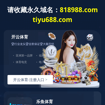
您的当前位置：
乐鱼网页版登录入口-乐鱼（中国）
>
党群建设
>
党建
活动
党建活动
党风廉政
职工之家
水漾青春
作者：小编
更新时间：2019-12-24 10:49:08
点击数：
1433