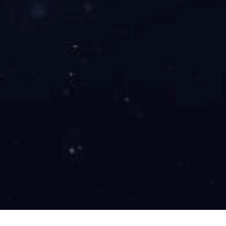
统”的设备安装和系统上线工作，这一项目的实施对今后城市
日常供水调度、水厂异常状况处理、供水管网突发状况分析
及处置具有重要指导作用，对公司的长远发展起到了重要作
用。