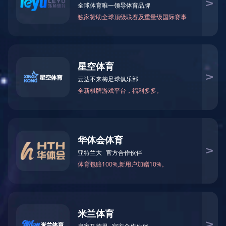
坚守初心 砥砺前行 三十二载谱写水务人生
记银川中铁水务集团乐鱼网页版登录入口-乐鱼（中国）
经理沈正茂