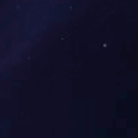
则是供水工作最基层的部门，负责全市近40万用户水表的查
抄、水费的收缴、用户用水服务，以及地下管线和供水设施
的巡查维修工作，直接面对面地服务于广大用户，是连接企
业与居民生活息息相关的纽带，是联系政府、企业和用户关
系的一座桥梁。
32年，沈正茂同志对供水工作有特别深厚的情怀，他以
脚踏实地的干劲和锲而不舍的精神，不忘初心，砥砺前行，
在供水营销的岗位上屡创佳绩，连续几年实现售水收入10%
的增长。