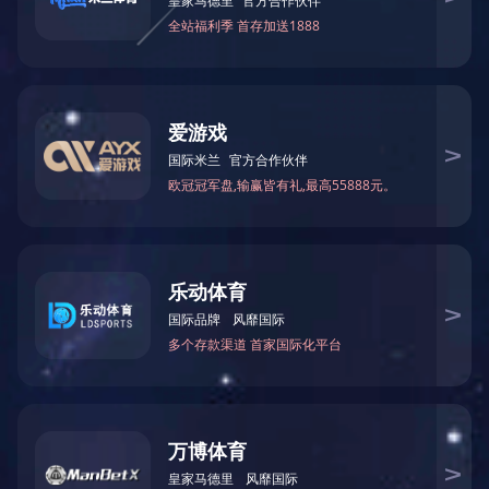
沈正茂，中共党员，银川中铁水务集团乐鱼网页版登录
入口-乐鱼（中国）经理。
一个人， 把每一件简单的事情做好就是不简单;把每一件
平凡的事情做好就是不平凡。轰轰烈烈的人，惊天动地的壮
举，固然可歌可泣，然而那些在平凡工作中贡献的人，同样
令人敬佩!沈正茂同志就是这样的一个人!在银川从事供水工作
32年，他以高尚、无私的情怀和强烈的事业心、责任感，践
行着共产党人的诺言，实现着一个普通劳动者的人生价值。
在为人民服务，实现安全供水的道路上，锐意进取，勇往直