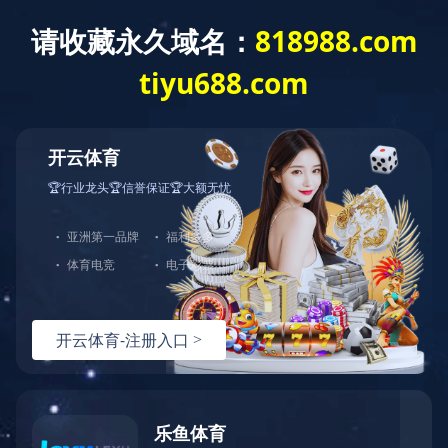
乐鱼网页版登录入口-乐鱼（中国）
信息公开
行政规范性文件
作者：小编
更新时间：2022-10-27 17:25:06
点击数：
1892
上水接入工程案例展示.pdf