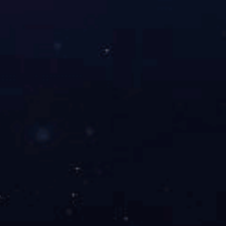
地址：宁夏银川市兴庆区玉皇阁北街18号
电话：0951-6022945
邮箱：6022945@waterych.com
关于我们
公司介绍
组织架构
企业荣誉
企业文化
宣传片
大事记
新闻中心
公司新闻
媒体关注
信息公开
水价公开
水质公开
停水通知
行政规范性文件
水质水
表小常识
便民服务
网点服务
网上营业厅
服务热线
报装业务流程
智慧水务