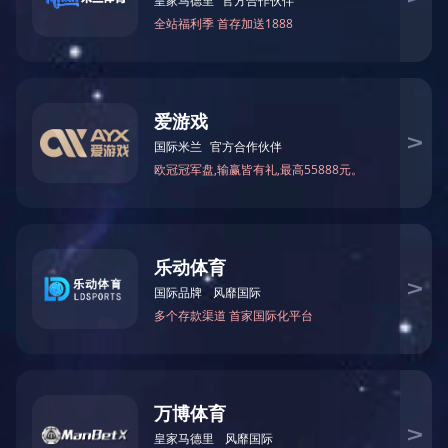
银川中铁水务集中收看庆祝中国共产党成立105周年大会实况
2026-07-02
查看更多 >
传承五四薪火 汇聚水务青春力量