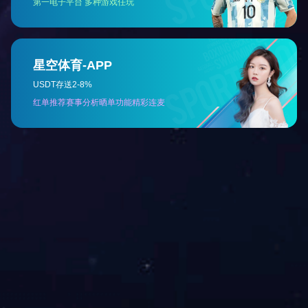
乐鱼网页版登录入口-乐鱼（中国）稽查室陈勇亲属创作
地址：宁夏银川市兴庆区玉皇阁北街18号
电话：0951-6022945
邮箱：6022945@waterych.com
关于我们
公司介绍
组织架构
企业荣誉
企业文化
宣传片
大事记
新闻中心