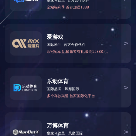
乐鱼网页版登录入口-乐鱼（中国）党支部作品总览