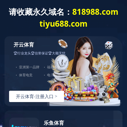
您的当前位置：
乐鱼网页版登录入口-乐鱼（中国）
>
新闻中心
>
媒体
关注
公司新闻
媒体关注
“廉政教育月”廉洁作品展
作者：小编
更新时间：2022-04-13 16:08:02
点击数：
银川中铁水务“廉政教育月”
廉洁作品展
为深化企业廉洁文化建设，着力营造以画倡廉、以画
促廉的良好氛围，凝聚干事创业正能量。根据银川中铁水