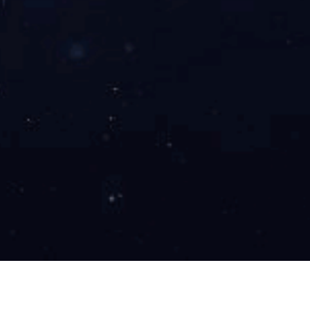
公司新闻
媒体关注
信息公开
水价公开
水质公开
停水通知
行政规范性文件
水质水
表小常识
便民服务
网点服务
网上营业厅
服务热线
报装业务流程
智慧水务
党群建设
党建活动
党风廉政
职工之家
水漾青春
业务板块
乐鱼网页版登录入口-乐鱼（中国）
?制水公司
工程事
业中心
管网运营中心?
贺兰供水有限公司?
永宁供水
有限公司
灵武供水有限公司
宁夏水润检测技术有限公
乐鱼网页版登录入口-乐鱼（中国）北部所陈菊花创作
司
润川矿泉水公司?