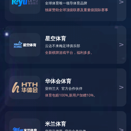
07月
07月
02
02
银川中铁水务集中收看庆祝中国共产党成立105周年大会实况
集团公司副总经理王文刚在银川中铁水务调研指导企业提质增效工作
7月1日上午，庆祝中国共产党成立1
05周年大会在人民大会堂隆重举
6月24日至25日，集团公司副总经
行。中共中央总书记、国家主席、
理王文刚带领科创部、运管部人员
中央军委主席习近平向“七一勋章”获
赴银川中铁水务调研运营管理工
得者颁授勋章并发表重要讲话。银
作，对下一步提质增效重点任务统
川中铁水务各单位组织全体党员干
筹部署、明确要求。王文刚实地调
部集中收看大会实况，在重温初心
研乐鱼网页版登录入口-乐鱼（中
使命中同庆党的华诞，在凝聚奋进
国）、管网运营中心等单位，察看
“争做攻坚先锋、促进水质提升” 主题党日活动在银川顺利举行
2026-07-28
力量中共襄时代荣光。 机关党支部
智慧水务服务中心、数字化管控平
制水公司党支部乐鱼网页版登录入
台运行情况，详细了解智慧水务运
集团公司总会计师樊亚波调研银川中铁水务并讲授专题党课
2026-07-28
口-乐鱼（中国）党支部工程事业中
维、供水管网管控等工作，分析研
心...
讨管网漏损治理措施、供销差及数
《供水条例》宣贯暨全区供排水行业2026年培训活动圆满落幕
2026-07-14
字化赋能落实...