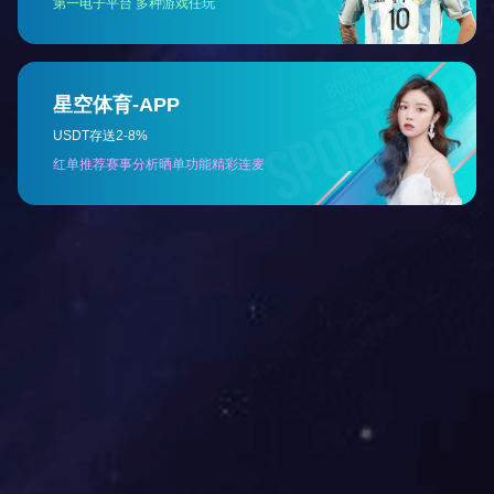
系列主题活动，引导广大团员青年立足岗
位、奋发有为，在保障...
?制水公司
有限公司
润川矿泉水公司?
乐鱼网页版登录入口-乐鱼（中国）
查看更多 >