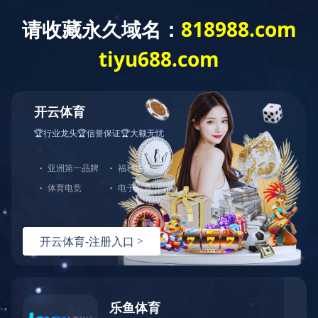
乐鱼网页版登录入口-乐鱼（中国）
信息公开
水质公开
作者：小编
更新时间：2021-06-08 08:55:38
点击数：