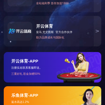
地址：宁夏银川市兴庆区玉皇阁北街18号
电话：0951-6022945
邮箱：6022945@waterych.com
关于我们
公司介绍
组织架构
企业荣誉
企业文化
宣传片
大事记
新闻中心
公司新闻
媒体关注
信息公开
水价公开
水质公开
停水通知
行政规范性文件
水质水
表小常识
便民服务
网点服务
网上营业厅
服务热线
报装业务流程
智慧水务
党群建设