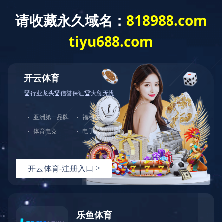
乐鱼网页版登录入口-乐鱼（中国）
信息公开
水质公开
作者：小编
更新时间：2024-04-25 10:16:43
点击数：
3646