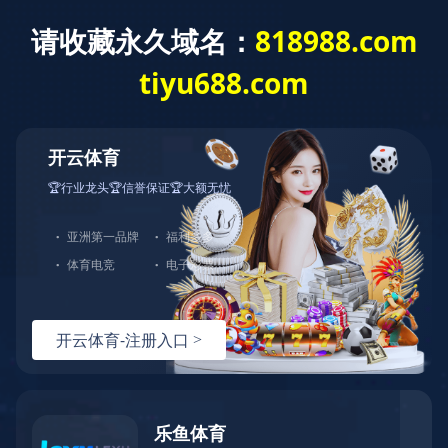
您的当前位置：
乐鱼网页版登录入口-乐鱼（中国）
>
党群建设
>
党风
廉政
党建活动
党风廉政
职工之家
水漾青春
作者：小编
更新时间：2025-02-27 14:51:28
点击数：
2437