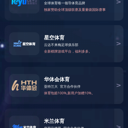
2月25日上午，银川中铁水务党委召开2025
年党的建设工作会议暨党风廉政建设和反腐败
工作会议。会议以习近平新时代中国特色社会
主义思想为指导，全面贯彻落实党的二十大和
二十届二中、三中全会精神，认真落实集团公