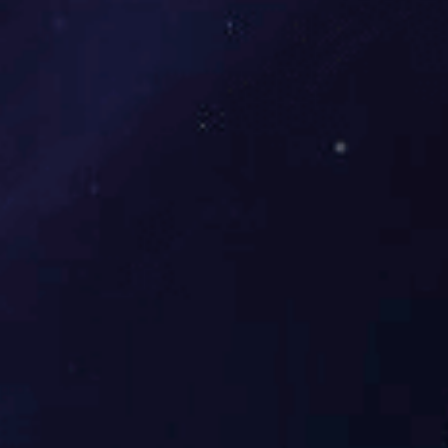
出五点要求，一是聚焦政治领航，在强化党的
全面领导中展现新作为。要持续强化理论武
装，深化第一议题机制，强化党委核心作用。
二是聚焦固本强基，在锻造先锋战斗堡垒中展
现新作为。要适应新形势下项目管理体系改
革，持续推动基层党建工作提质增效，切实加
强党员干部日常教育管理。三是聚焦兴企育
人，在构筑坚实人才支撑中展现新作为。要加
强领导班子队伍建设，树牢正确选人用人导
向，创新人才引进培养方式。四是聚焦文化驱
动，在打造良好品牌形象中展现新作为。要扎
实开展理想信念教育，持续加大新闻宣传力