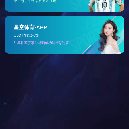
以习近平新时代中国特色社会主义思想为指
导，全面贯彻落实党的二十大和二十届二中、
三中全会精神，认真落实新时代党的建设总要
求和中铁水务党的建设工作会议部署，坚
持“强党建、正风气、严管理”总要求，全面落
实基层党建提质增效“七抓七强七提升”工程
和“生态效能”党建品牌建设，加强党的全面领
导，改进基层党建工作，践行绿色先锋文化，
持续正风肃纪反腐，扎实推动党建工作与生产
经营深度融合，以高质量党建赋能企业高质量
发展。
就进一步做好
2025年党建工作，杨忠雄提