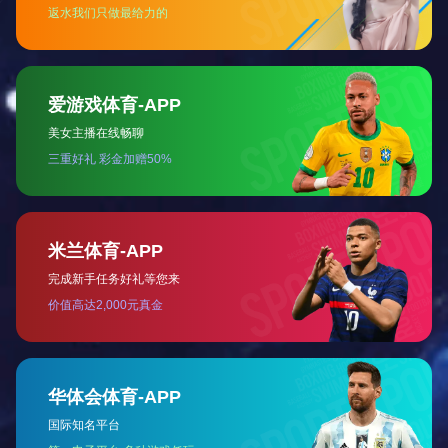
杨忠雄强调，
2025年是全面完成“十四
五”规划目标的收官之年，是“十五五”谋篇布局
的关键之年，也是全面深化改革纵深推进的关
键之年。2025年公司党建工作的总体思路是：