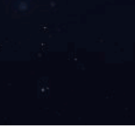
件。要持续强化“不敢腐”的震慑效能，不断加
强“不能腐”的刚性约束，切实增强“不想腐”的
思想自觉。三是持之以恒纠“四风”、树新风，
筑牢中央八项规定精神堤坝。要严防享乐主
义、奢靡之风反弹回潮，持续纠治形式主义、
官僚主义，坚持纠树并举，促进化风成俗。
孙维一指出，
2025年公司纪检工作要坚持
以习近平新时代中国特色社会主义思想为指
导，深入贯彻党的二十大，二十届二中、三中
全会精神，全面落实中央纪委二十届四次全会
精神和上级纪委党风廉政建设和反腐败工作会
议部署，围绕公司改革发展大局，立足主责主