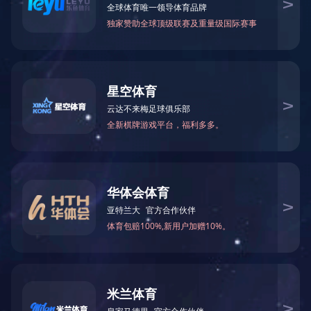
上一篇：
乐鱼网页版登录入口-乐鱼（中国）供水水质月报
统计表2025年（ 6
下一篇：
银川地表水厂2025年第二季度97项全分析检测
返回列表