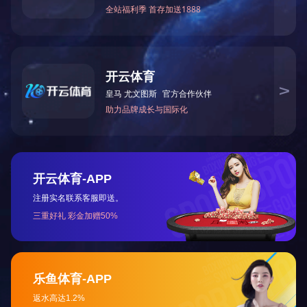
地址：宁夏银川市兴庆区玉皇阁北街18号
电话：0951-6022945
邮箱：6022945@waterych.com
关于我们
公司介绍
组织架构
企业荣誉
企业文化
宣传片
大事记
新闻中心
公司新闻
媒体关注
信息公开
水价公开
水质公开
停水通知
行政规范性文件
水质水
表小常识
便民服务
网点服务
网上营业厅
服务热线
报装业务流程
智慧水务
党群建设
党建活动
党风廉政
职工之家
水漾青春