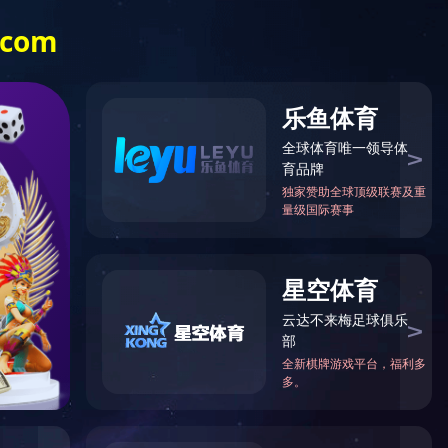
信息公开
便民服务
智慧水务
党群建设
业务板块